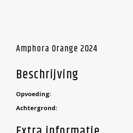
Skip
to
Amphora Orange 2024
main
content
Beschrijving
Opvoeding:
Achtergrond:
Extra informatie