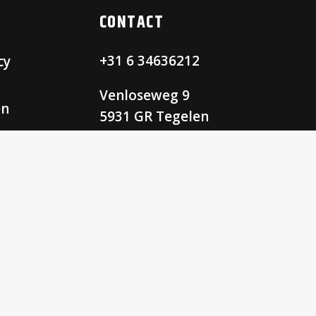
CONTACT
+31 6 34636212
cy
Venloseweg 9
en
5931 GR Tegelen
Openingstijden