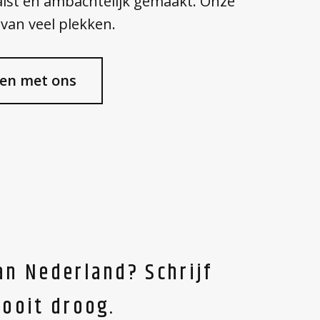
alst en ambachtelijk gemaakt. Onze
 van veel plekken.
en met ons
an Nederland? Schrijf
nooit droog.