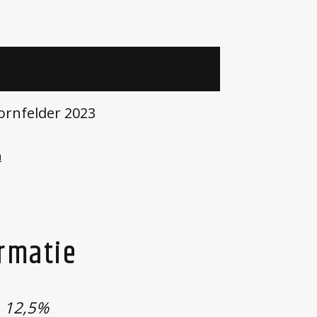
gen aan winkelwagen
ornfelder 2023
n
ormatie
12,5%