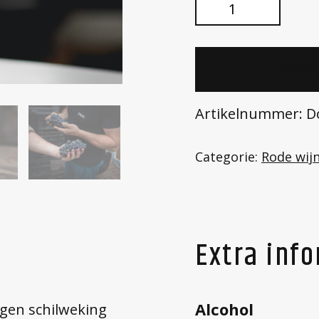
Dornfelder
2023
aantal
Toevoe
Artikelnummer:
D
Categorie:
Rode wij
Extra inf
Alcohol
agen schilweking