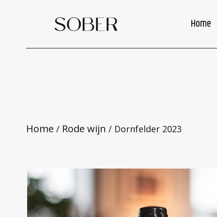
Skip
to
Home
main
content
Home
Rode wijn
/
/ Dornfelder 2023