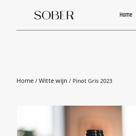
Skip
to
Home
main
content
Home
Witte wijn
/
/ Pinot Gris 2023