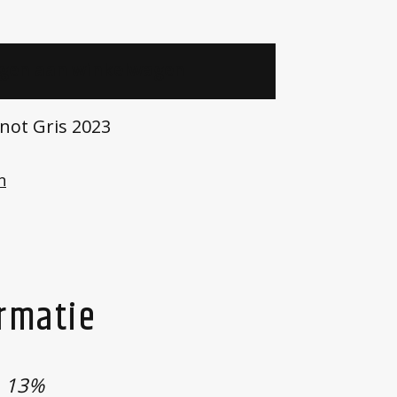
gen aan winkelwagen
inot Gris 2023
n
ormatie
13%