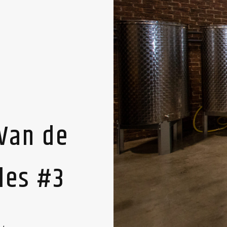
 Van de
fles #3