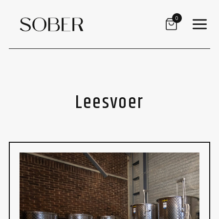
Skip
0
to
main
content
Leesvoer