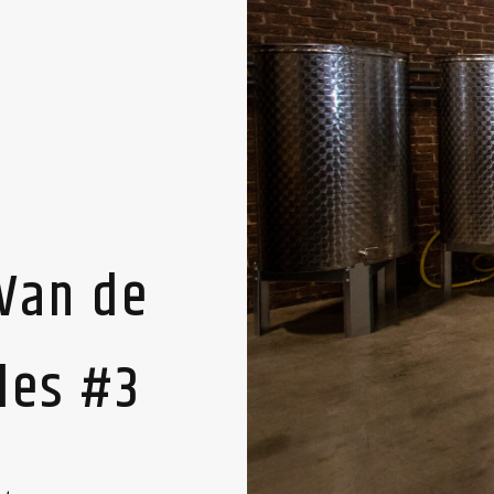
 Van de
fles #3