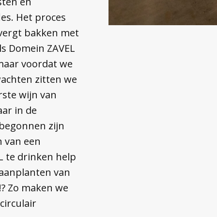
sten en
les. Het proces
n vergt bakken met
 als Domein ZAVEL
maar voordat we
achten zitten we
rste wijn van
ar in de
 begonnen zijn
n van een
 te drinken help
n aanplanten van
!? Zo maken we
circulair